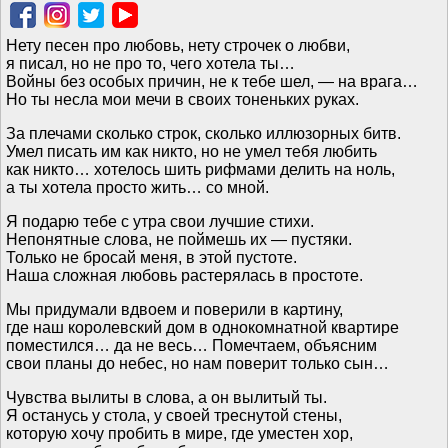
Нету песен про любовь, нету строчек о любви,
я писал, но не про то, чего хотела ты…
Войны без особых причин, не к тебе шел, — на врага…
Но ты несла мои мечи в своих тоненьких руках.
За плечами сколько строк, сколько иллюзорных битв.
Умел писать им как никто, но не умел тебя любить
как никто… хотелось шить рифмами делить на ноль,
а ты хотела просто жить… со мной.
Я подарю тебе с утра свои лучшие стихи.
Непонятные слова, не поймешь их — пустяки.
Только не бросай меня, в этой пустоте.
Наша сложная любовь растерялась в простоте.
Мы придумали вдвоем и поверили в картину,
где наш королевский дом в однокомнатной квартире
поместился… да не весь… Помечтаем, объясним
свои планы до небес, но нам поверит только сын…
Чувства вылиты в слова, а он вылитый ты.
Я останусь у стола, у своей треснутой стены,
которую хочу пробить в мире, где уместен хор,