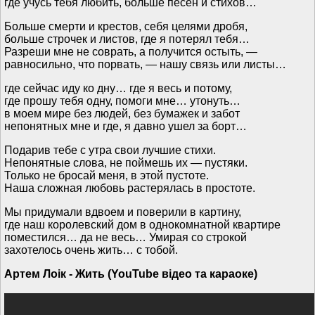
где учусь тебя любить, больше песен и стихов…
Больше смерти и крестов, себя целями дробя,
больше строчек и листов, где я потерял тебя…
Разреши мне не соврать, а получится остыть, —
равносильно, что порвать, — нашу связь или листы…
где сейчас иду ко дну… где я весь и потому,
где прошу тебя одну, помоги мне… утонуть…
в моем мире без людей, без бумажек и забот
непонятных мне и где, я давно ушел за борт…
Подарив тебе с утра свои лучшие стихи.
Непонятные слова, не поймешь их — пустяки.
Только не бросай меня, в этой пустоте.
Наша сложная любовь растерялась в простоте.
Мы придумали вдвоем и поверили в картину,
где наш королевский дом в однокомнатной квартире
поместился… да не весь… Умирая со строкой
захотелось очень жить… с тобой.
Артем Лоік - Жить (YouTube відео та караоке)