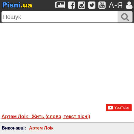
A-Я
Артем Лоік - Жить (слова, текст пісні)
Виконавці:
Артем Лоік