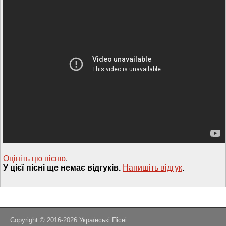
Оцініть цю пісню
.
У цієї пісні ще немає відгуків.
Напишiть вiдгук
.
Copyright © 2016-2026
Українські Пісні