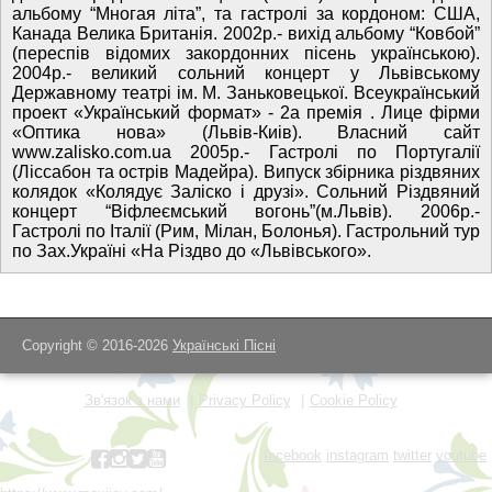
альбому “Многая літа”, та гастролі за кордоном: США,
Канада Велика Британія. 2002р.- вихід альбому “Ковбой”
(переспів відомих закордонних пісень українською).
2004р.- великий сольний концерт у Львівському
Державному театрі ім. М. Заньковецької. Всеукраїнський
проект «Український формат» - 2а премія . Лице фірми
«Оптика нова» (Львів-Киів). Власний сайт
www.zalisko.com.ua 2005р.- Гастролі по Португалії
(Ліссабон та острів Мадейра). Випуск збірника різдвяних
колядок «Колядує Заліско і друзі». Сольний Різдвяний
концерт “Віфлеємський вогонь”(м.Львів). 2006р.-
Гастролі по Італії (Рим, Мілан, Болонья). Гастрольний тур
по Зах.Україні «На Різдво до «Львівського».
Copyright © 2016-2026
Українські Пісні
Зв'язок з нами
Privacy Policy
Cookie Policy
facebook
instagram
twitter
youtube