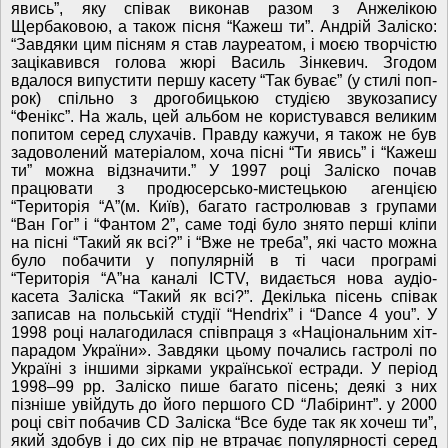
явись”, яку співак виконав разом з Анжелікою
Щербаковою, а також пісня “Кажеш ти”. Андрій Заліско:
“Завдяки цим пісням я став лауреатом, і моєю творчістю
зацікавився голова жюрі Василь Зінкевич. Згодом
вдалося випустити першу касету “Так буває” (у стилі поп-
рок) спільно з дрогобицькою студією звукозапису
“Фенікс”. На жаль, цей альбом не користувався великим
попитом серед слухачів. Правду кажучи, я також не був
задоволений матеріалом, хоча пісні “Ти явись” і “Кажеш
ти” можна відзначити.” У 1997 році Заліско почав
працювати з продюсерсько-мистецькою агенцією
“Територія “А”(м. Київ), багато гастролював з групами
“Ван Гог” і “Фантом 2”, саме тоді було знято перші кліпи
на пісні “Такий як всі?” і “Вже не треба”, які часто можна
було побачити у популярній в ті часи програмі
“Територія “А”на каналі ICTV, видається нова аудіо-
касета Заліска “Такий як всі?”. Декілька пісень співак
записав на польській студії “Hendrix” і “Dance 4 you”. У
1998 році налагодилася співпраця з «Національним хіт-
парадом України». Завдяки цьому почались гастролі по
Україні з іншими зірками української естради. У період
1998–99 рр. Заліско пише багато пісень; деякі з них
пізніше увійдуть до його першого CD “Лабіринт”. у 2000
році світ побачив CD Заліска “Все буде так як хочеш ти”,
який здобув і до сих пір не втрачає популярності серед