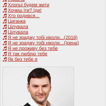
Хлопці будем жити
Хочеш іти? Іди!
Хто родився...
Циганка
Цілувала
Цілувала
Я не зраджу тобі ніколи...(2018)
Я не зраджу тобі ніколи...(Ірена)
Я не проживу без тебе
Я так люблю тебе
Як без тебе я