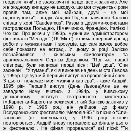
геодезія, який, не зважаючи ні на що, все ж закінчив. Але
я в жодному випадку не шкодую, що мої студентські роки
провів там, адже мої найкращі друзі – це мої
одногрупники”, - згадує Андрій. Під час навчання Заліско
співав у хорі “Gaudeamus”. Разом з друзями-хористами
гастролював Польщею, Німеччиною, Францією, Італією і
Чехією. Працюючи у 1993р. музичним адміністратором
фестивалю “Мелодія” (ТК “Міст”), отримав перший досвід
роботи з музикантами і зрозумів, що сам зможе добре
себе показати на естраді. У цьому ж році Заліско
познайомився з київським композитором та
аранжувальником Сергієм Доценком. “Під час нашої
співпраці були написані перші пісні: “Цей дощ”, “Спи
засинай” і “У тумани”, які я виконав на день міста Львова
у 1995р. Це був мій перший виступ на професійній сцені.
З цього і почалася моя музична кар`єра”, - каже Андрій.
1995 рік- Перший виступ (День Львова)Але це не
завадило йому вчитись з 1994р. у Київському
державному інституті театрального мистецтва
ім.Карпенка-Карого на режисурі , який Заліско закінчив у
1998 р. У 1995 році він увійшов до фіналу
Всеукраїнського фестивалю “Мелодія-95 ” із піснею “Спи-
засинай” (як дипломант), у 1996 році історія
повторюється, Андрій знову потрапляє до фіналу цього
ж фестивалю . На фінал “прорвалися” дві пісні: “Ти