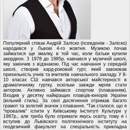
Популярний співак Андрій Заліско (псевдонім - Заліско)
народився у Львові 4-го жовтня. Музикою почав
займатися ще змалку, в той час, коли батьки купили
акордеон. З 1978 до 1985р. навчався у музичній школі,
яку закінчив з відзнакою. Під час навчання у середній
школі, створив хард-роковий гурт, який завоював
прихильність учнів та вчителів навчального закладу. У 8-
10 класах СШ навчався акторської майстерності в
драматичному гуртку, оскільки завжди мріяв стати
актором. Активно займався спортом (плаванням).
Входив у десятку найкращих плавців-юніорів України
(вільний стиль). За свої досягнення отримав багато
грамот та золотий значок з плавання. “Так сталося, що я
“провалив” іспити у Київському Інституті Культури у
1987р., але треба було отримати якусь освіту, тому я і
вступив до Львівского політехнічного інституту на
геодезичний факультет на спеціальність прикладна