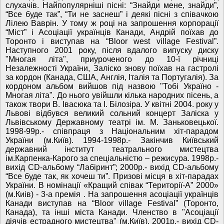
слухачів. Найпопулярніші пісні: “Знайди мене, знайди”,
“Все буде так”, “Ти не заснеш” і деякі пісні з співачкою
Лілею Ваврін. У тому ж році на запрошення корпорації
“Міст” і Асоціації українців Канади, Андрій поїхав до
Торонто і виступав на “Bloor west village Festival”.
Наступного 2001 року, після вдалого випуску диску
"Многая літа", приуроченого до 10-ї річниці
Незалежності України, Заліско знову поїхав на гастролі
за кордон (Канада, США, Англія, Італія та Португалія). За
кордоном альбом вийшов під назвою "Тобі Україно -
Многая літа". До нього увійшли кілька народних пісень, а
також твори В. Івасюка та І. Білозіра. У квітні 2004. року у
Львові відбувся великий сольний концерт Заліска у
Львівському Державному театрі ім. М. Заньковецької.
1998-99р.- співпраця з Національним хіт-парадом
України (м.Київ). 1994-1998р.- Закінчив Київський
державний інститут театрального мистецтва
ім.Карпенка-Карого за спеціальністю – режисура. 1998р.-
вихід CD-альбому “Лабіринт”; 2000р.- вихід CD-альбому
“Все буде так, як хочеш ти”. Призові місця в хіт-парадах
України. В номінації «Кращий співак “Території-А” 2000»
(м.Киів) - 3-а премія . На запрошення асоціації українців
Канади виступав на “Bloor village Festival” (Торонто,
Канада), та інші міста Канади. Членство в "Асоціації
діячів естрадного мистецтва" (м.Київ). 2001р.- вихід CD-