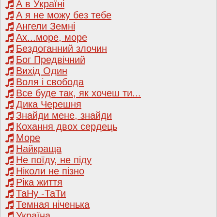
А в Україні
А я не можу без тебе
Ангели Земні
Ах...море, море
Бездоганний злочин
Бог Предвічний
Вихід Один
Воля і свобода
Все буде так, як хочеш ти...
Дика Черешня
Знайди мене, знайди
Кохання двох сердець
Море
Найкраща
Не поїду, не піду
Ніколи не пізно
Ріка життя
ТаНу -ТаТи
Темная ніченька
Україна