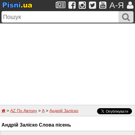
A-Я
>
AZ По Автору
>
А
>
Андрій Заліско
Андрій Заліско Слова пісень