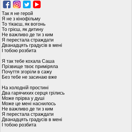
Так я не герой
Я не з кінофільму
То тікаєш, як вогонь
То грієш, як дитину
Не важливо де ти з ким
Я перестала страждати
Дванадцять градусів в мені
І тобою розбита
Я так тебе кохала Саша
Прізвище твоє приміряла
Почуття згоріли в сажу
Без тебе не засинаю вже
На холодній простині
Два гарячихих серця грілись
Може прірва у душі
Може це мені наснилось
Не важливо де ти з ким
Я перестала страждати
Дванадцять градусів в мені
І тобою розбита