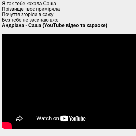
Я так тебе кохала Саша
Прізвище твоє приміряла
Почуття згоріли в сажу
Без тебе не засинаю вже
Андріана - Саша (YouTube відео та караоке)