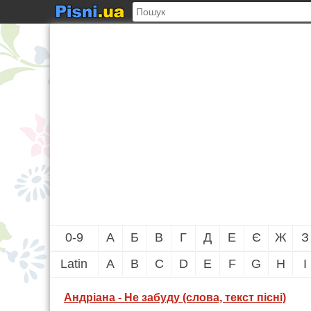
0-9
А
Б
В
Г
Д
Е
Є
Ж
З
Latin
A
B
C
D
E
F
G
H
I
Андріана - Не забуду (слова, текст пісні)