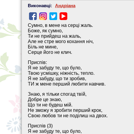
Виконавці:
Андріана
Сумно, в мене на серці жаль.
Боже, як сумно,
Ти не прийдеш на жаль,
Але не стре мого кохання ніч,
Біль не мине,
Серце його не клич.
Приспів:
Я не забуду те, що було,
Твою усмішку, ніжність, тепло.
Я не забуду, що ти зробив,
ТИ ж мене перший любити навчив.
Знаю, я тільки спогад твій,
Добре це знаю,
Що ти не будеш мій.
Не зможу я зробити перший крок,
Свою любов ти не поділиш на двох.
Приспів (3)
Я не забуду те, що було,