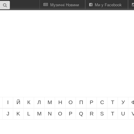
Музичні Новини
Ми у Facebook
І
Й
К
Л
М
Н
О
П
Р
С
Т
У
J
K
L
M
N
O
P
Q
R
S
T
U