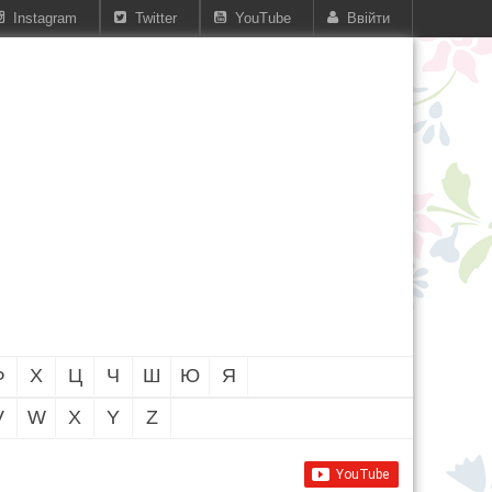
Instagram
Twitter
YouTube
Ввійти
Ф
Х
Ц
Ч
Ш
Ю
Я
V
W
X
Y
Z