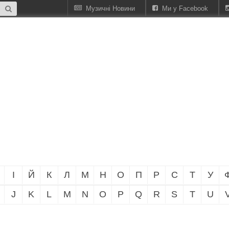
Музичні Новини
Ми у Facebook
І
Й
К
Л
М
Н
О
П
Р
С
Т
У
J
K
L
M
N
O
P
Q
R
S
T
U