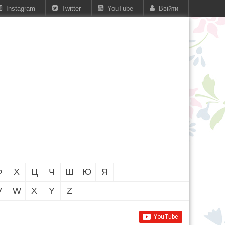
Instagram
Twitter
YouTube
Ввійти
Ф
Х
Ц
Ч
Ш
Ю
Я
V
W
X
Y
Z