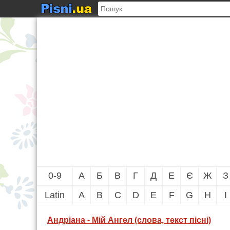
0-9
А
Б
В
Г
Д
Е
Є
Ж
З
Latin
A
B
C
D
E
F
G
H
I
Андріана - Мій Ангел (слова, текст пісні)