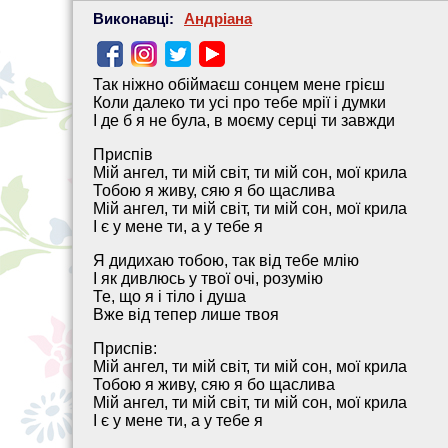
Виконавці:
Андріана
Так ніжно обіймаєш сонцем мене грієш
Коли далеко ти усі про тебе мрії і думки
І де б я не була, в моєму серці ти завжди
Приспів
Мій ангел, ти мій світ, ти мій сон, мої крила
Тобою я живу, сяю я бо щаслива
Мій ангел, ти мій світ, ти мій сон, мої крила
І є у мене ти, а у тебе я
Я дидихаю тобою, так від тебе млію
І як дивлюсь у твої очі, розумію
Те, що я і тіло і душа
Вже від тепер лише твоя
Приспів:
Мій ангел, ти мій світ, ти мій сон, мої крила
Тобою я живу, сяю я бо щаслива
Мій ангел, ти мій світ, ти мій сон, мої крила
І є у мене ти, а у тебе я