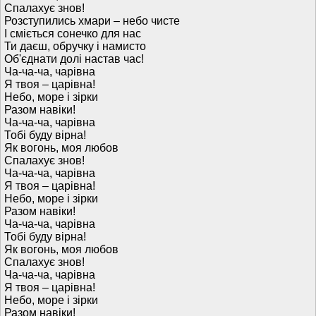
Спалахує знов!
Розступились хмари – небо чисте
І сміється сонечко для нас
Ти даєш, обручку і намисто
Об'єднати долі настав час!
Ча-ча-ча, чарівна
Я твоя – царівна!
Небо, море і зірки
Разом навіки!
Ча-ча-ча, чарівна
Тобі буду вірна!
Як вогонь, моя любов
Спалахує знов!
Ча-ча-ча, чарівна
Я твоя – царівна!
Небо, море і зірки
Разом навіки!
Ча-ча-ча, чарівна
Тобі буду вірна!
Як вогонь, моя любов
Спалахує знов!
Ча-ча-ча, чарівна
Я твоя – царівна!
Небо, море і зірки
Разом навіки!