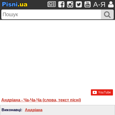
A-Я
Андріана - Ча-Ча-Ча (слова, текст пісні)
Виконавці:
Андріана