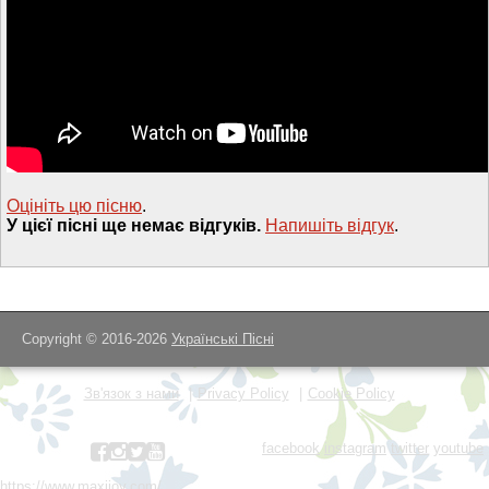
Оцініть цю пісню
.
У цієї пісні ще немає відгуків.
Напишiть вiдгук
.
Copyright © 2016-2026
Українські Пісні
Зв'язок з нами
Privacy Policy
Cookie Policy
facebook
instagram
twitter
youtube
https://www.maxijoy.com/