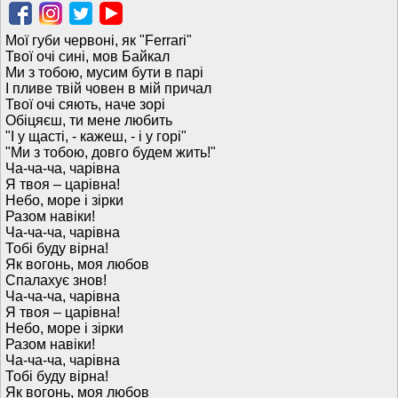
Мої губи червоні, як "Ferrari"
Твої очі сині, мов Байкал
Ми з тобою, мусим бути в парі
І пливе твій човен в мій причал
Твої очі сяють, наче зорі
Обіцяєш, ти мене любить
"І у щасті, - кажеш, - і у горі"
"Ми з тобою, довго будем жить!"
Ча-ча-ча, чарівна
Я твоя – царівна!
Небо, море і зірки
Разом навіки!
Ча-ча-ча, чарівна
Тобі буду вірна!
Як вогонь, моя любов
Спалахує знов!
Ча-ча-ча, чарівна
Я твоя – царівна!
Небо, море і зірки
Разом навіки!
Ча-ча-ча, чарівна
Тобі буду вірна!
Як вогонь, моя любов