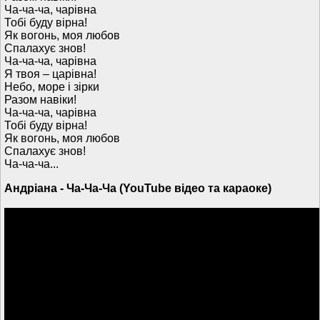
Ча-ча-ча, чарівна
Тобі буду вірна!
Як вогонь, моя любов
Спалахує знов!
Ча-ча-ча, чарівна
Я твоя – царівна!
Небо, море і зірки
Разом навіки!
Ча-ча-ча, чарівна
Тобі буду вірна!
Як вогонь, моя любов
Спалахує знов!
Ча-ча-ча...
Андріана - Ча-Ча-Ча (YouTube відео та караоке)