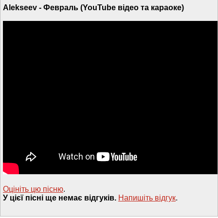
Alekseev - Февраль (YouTube відео та караоке)
Оцініть цю пісню
.
У цієї пісні ще немає відгуків.
Напишiть вiдгук
.