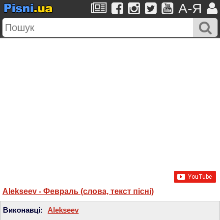
A-Я
Alekseev - Февраль (слова, текст пісні)
Виконавці:
Alekseev