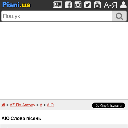
A-Я
>
AZ По Автору
>
A
>
AIO
AIO Слова пісень