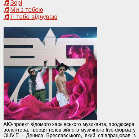
Зорі
Ми з тобою
Я тебе відчуваю
AIO-проект відомого харківського музиканта, продюсера,
волонтера, творця телевізійного музичного live-формату
OLIV.E - Дениса Бреславського, який співпрацював з