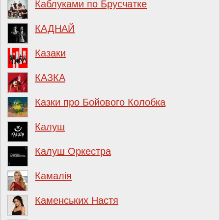
Каблуками по Брусчатке
КАДНАЙ
Казаки
КАЗКА
Казки про Бойового Колобка
Калуш
Калуш Оркестра
Камалія
Каменських Настя