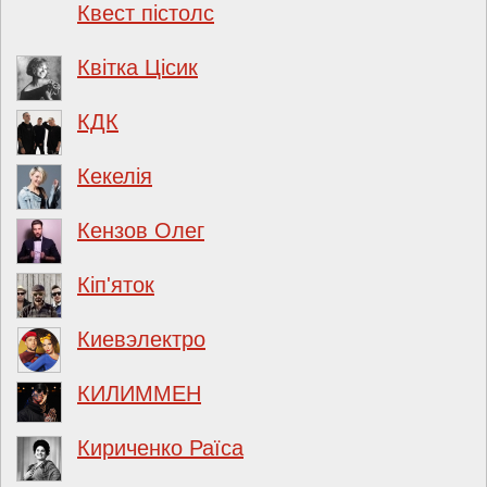
Квест пістолс
Квітка Цісик
КДК
Кекелія
Кензов Олег
Кіп'яток
Киевэлектро
КИЛИММЕН
Кириченко Раїса