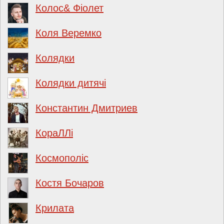
Колос& Фіолет
Коля Веремко
Колядки
Колядки дитячі
Константин Дмитриев
КораЛЛі
Космополіс
Костя Бочаров
Крилата