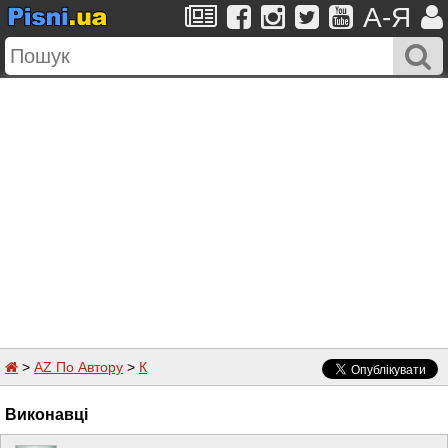
A-Я
>
AZ По Автору
>
К
Виконавці