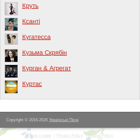
Круть
Ксанті
Кугатесса
Кузьма Скрябін
Курган & Агрегат
Куртас
Copyright © 2016-2026
Українські Пісні
Зв'язок з нами
Privacy Policy
Cookie Policy