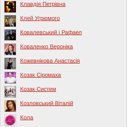
Клавдія Петрівна
Клей Угрюмого
Ковалевський і Рафаел
Коваленко Вероніка
Кожевнікова Анастасія
Козак Сіромаха
Козак Систем
Козловський Віталій
Кола