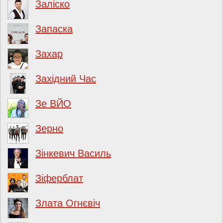
Заліско
Запаска
Захар
Західний Час
Зе ВЙО
Зерно
Зінкевич Василь
Зіферблат
Злата Огнєвіч