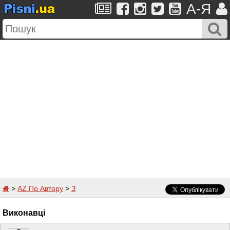
A-Я
>
AZ По Автору
>
З
Виконавці