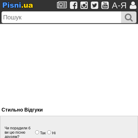
A-Я
Стильно Вiдгуки
Чи порадили б
ви цю пісню
Так
Нi
друзям?