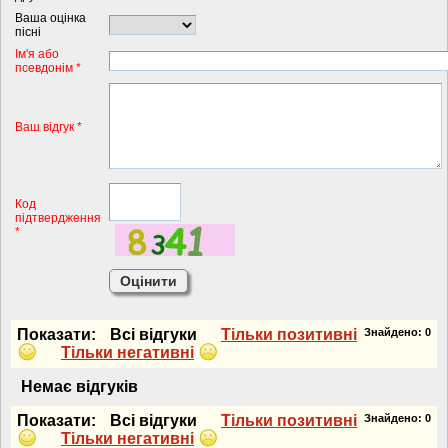
Ваша оцінка
пісні
Iм'я або
псевдонiм *
Ваш відгук *
Код
підтвердження
*
Показати:
Всi вiдгуки
Тiльки позитивнi
Знайдено:
0
Тiльки негативнi
Немає вiдгукiв
Показати:
Всi вiдгуки
Тiльки позитивнi
Знайдено:
0
Тiльки негативнi