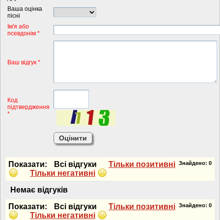
Ваша оцінка
пісні
Iм'я або
псевдонiм *
Ваш відгук *
Код
підтвердження
*
Показати:
Всi вiдгуки
Тiльки позитивнi
Знайдено:
0
Тiльки негативнi
Немає вiдгукiв
Показати:
Всi вiдгуки
Тiльки позитивнi
Знайдено:
0
Тiльки негативнi