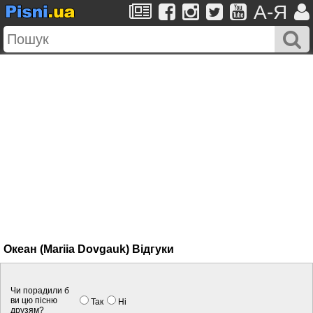
A-Я
Океан (Mariia Dovgauk) Вiдгуки
Чи порадили б
ви цю пісню
Так
Нi
друзям?