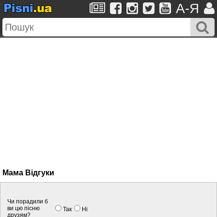
A-Я
Мама Вiдгуки
Чи порадили б
ви цю пісню
Так
Нi
друзям?