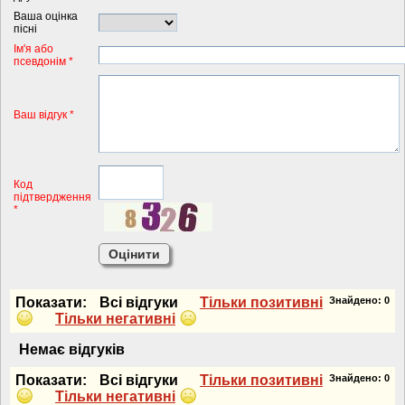
Ваша оцінка
пісні
Iм'я або
псевдонiм *
Ваш відгук *
Код
підтвердження
*
Показати:
Всi вiдгуки
Тiльки позитивнi
Знайдено:
0
Тiльки негативнi
Немає вiдгукiв
Показати:
Всi вiдгуки
Тiльки позитивнi
Знайдено:
0
Тiльки негативнi