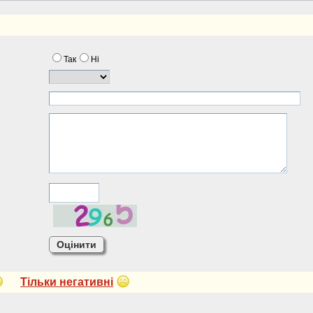
Так
Нi
Тiльки негативнi