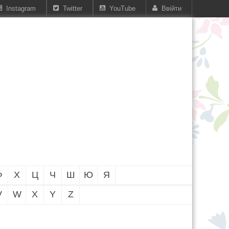
Instagram
Twitter
YouTube
Ввійти
Ф
Х
Ц
Ч
Ш
Ю
Я
V
W
X
Y
Z