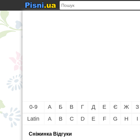
0-9
А
Б
В
Г
Д
Е
Є
Ж
З
Latin
A
B
C
D
E
F
G
H
I
Сніжинка Вiдгуки