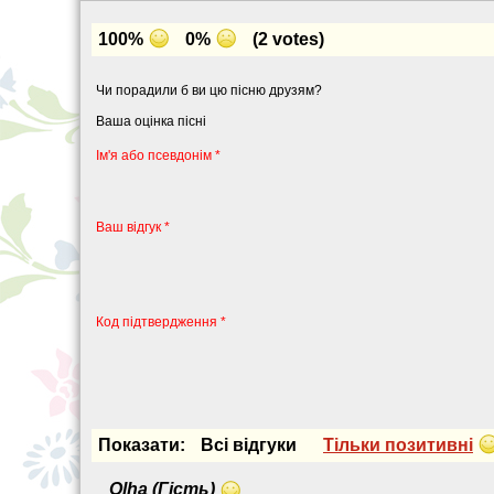
100%
0%
(2 votes)
Чи порадили б ви цю пісню друзям?
Ваша оцінка пісні
Iм'я або псевдонiм *
Ваш відгук *
Код підтвердження *
Показати:
Всi вiдгуки
Тiльки позитивнi
Olha (Гість)