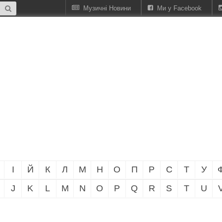
Музичні Новини
Ми у Facebook
І
Й
К
Л
М
Н
О
П
Р
С
Т
У
J
K
L
M
N
O
P
Q
R
S
T
U