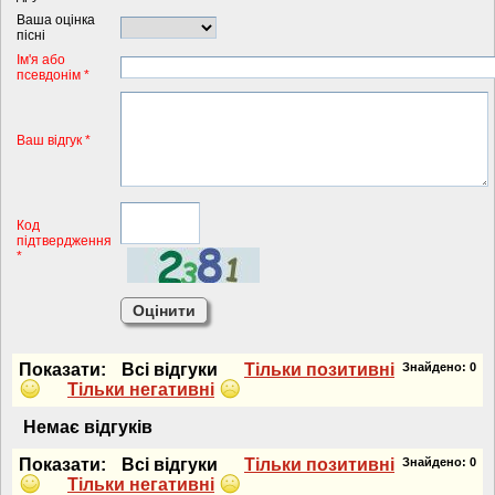
Ваша оцінка
пісні
Iм'я або
псевдонiм *
Ваш відгук *
Код
підтвердження
*
Показати:
Всi вiдгуки
Тiльки позитивнi
Знайдено:
0
Тiльки негативнi
Немає вiдгукiв
Показати:
Всi вiдгуки
Тiльки позитивнi
Знайдено:
0
Тiльки негативнi