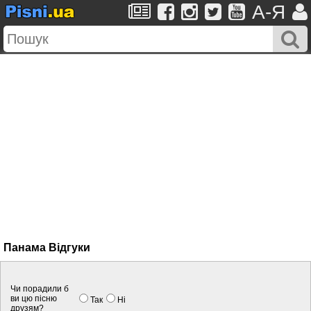
A-Я
Панама Вiдгуки
Чи порадили б
ви цю пісню
Так
Нi
друзям?