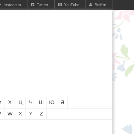
Instagram
Twitter
YouTube
Ввійти
Ф
Х
Ц
Ч
Ш
Ю
Я
V
W
X
Y
Z