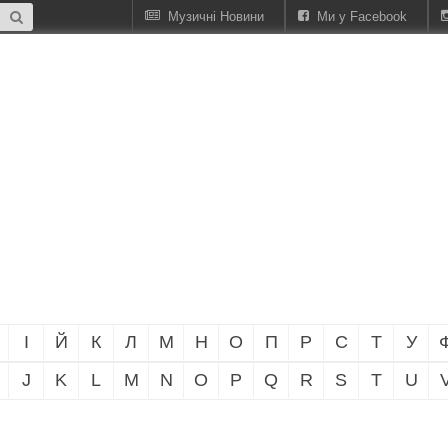
Музичні Новини
Ми у Facebook
І
Й
К
Л
М
Н
О
П
Р
С
Т
У
J
K
L
M
N
O
P
Q
R
S
T
U