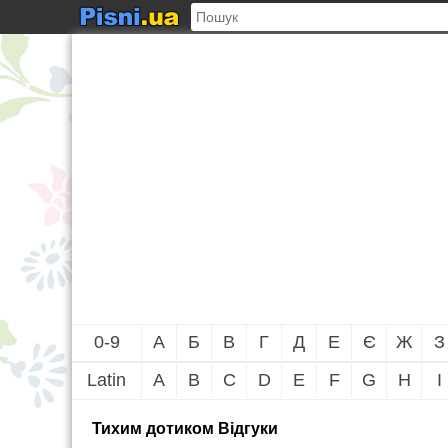
0-9
А
Б
В
Г
Д
Е
Є
Ж
З
Latin
A
B
C
D
E
F
G
H
I
Тихим дотиком Вiдгуки