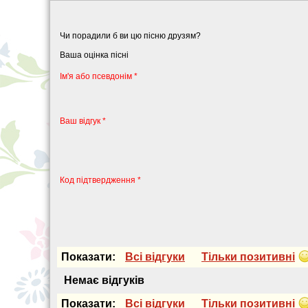
Чи порадили б ви цю пісню друзям?
Ваша оцінка пісні
Iм'я або псевдонiм *
Ваш відгук *
Код підтвердження *
Показати:
Всi вiдгуки
Тiльки позитивнi
Немає вiдгукiв
Показати:
Всi вiдгуки
Тiльки позитивнi