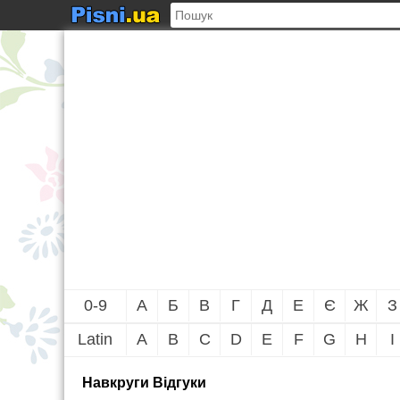
0-9
А
Б
В
Г
Д
Е
Є
Ж
З
Latin
A
B
C
D
E
F
G
H
I
Навкруги Вiдгуки