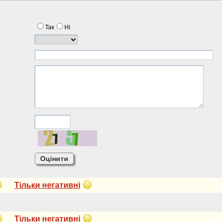
Так
Нi
Тiльки негативнi
Тiльки негативнi