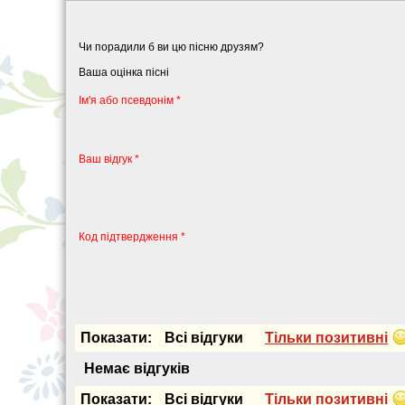
Чи порадили б ви цю пісню друзям?
Ваша оцінка пісні
Iм'я або псевдонiм *
Ваш відгук *
Код підтвердження *
Показати:
Всi вiдгуки
Тiльки позитивнi
Немає вiдгукiв
Показати:
Всi вiдгуки
Тiльки позитивнi