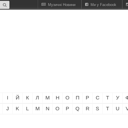
Музичні Новини
Ми у Facebook
І
Й
К
Л
М
Н
О
П
Р
С
Т
У
J
K
L
M
N
O
P
Q
R
S
T
U