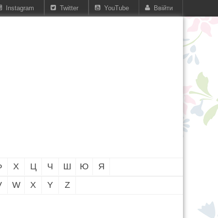
Instagram
Twitter
YouTube
Ввійти
Ф
Х
Ц
Ч
Ш
Ю
Я
V
W
X
Y
Z