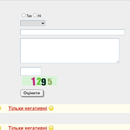
Так
Нi
Тiльки негативнi
Тiльки негативнi