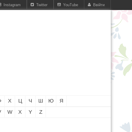
Instagram
Twitter
YouTube
Ввійти
Ф
Х
Ц
Ч
Ш
Ю
Я
V
W
X
Y
Z