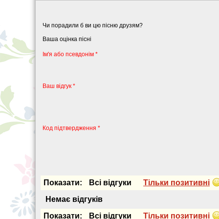
Чи порадили б ви цю пісню друзям?
Ваша оцінка пісні
Iм'я або псевдонiм *
Ваш відгук *
Код підтвердження *
Показати:
Всi вiдгуки
Тiльки позитивнi
Немає вiдгукiв
Показати:
Всi вiдгуки
Тiльки позитивнi