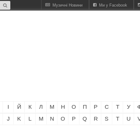
Музичні Новини
Ми у Facebook
І
Й
К
Л
М
Н
О
П
Р
С
Т
У
J
K
L
M
N
O
P
Q
R
S
T
U