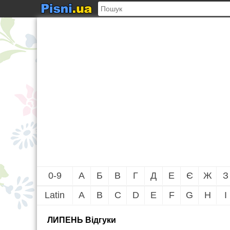
0-9
А
Б
В
Г
Д
Е
Є
Ж
З
Latin
A
B
C
D
E
F
G
H
I
ЛИПЕНЬ Вiдгуки