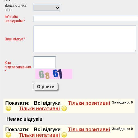
Ваша оцінка
пісні
Iм'я або
псевдонiм *
Ваш відгук *
Код
підтвердження
*
Показати:
Всi вiдгуки
Тiльки позитивнi
Знайдено:
0
Тiльки негативнi
Немає вiдгукiв
Показати:
Всi вiдгуки
Тiльки позитивнi
Знайдено:
0
Тiльки негативнi