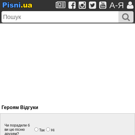
A-Я
Героям Вiдгуки
Чи порадили б
ви цю пісню
Так
Нi
друзям?