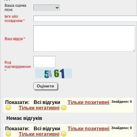
Ваша оцінка
пісні
Iм'я або
псевдонiм *
Ваш відгук *
Код
підтвердження
*
Показати:
Всi вiдгуки
Тiльки позитивнi
Знайдено:
0
Тiльки негативнi
Немає вiдгукiв
Показати:
Всi вiдгуки
Тiльки позитивнi
Знайдено:
0
Тiльки негативнi