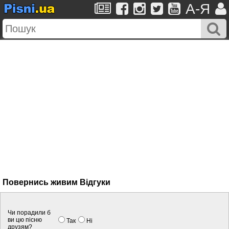
A-Я
Повернись живим Вiдгуки
Чи порадили б
ви цю пісню
Так
Нi
друзям?