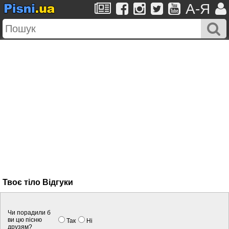
A-Я
Твоє тіло Вiдгуки
Чи порадили б
ви цю пісню
Так
Нi
друзям?