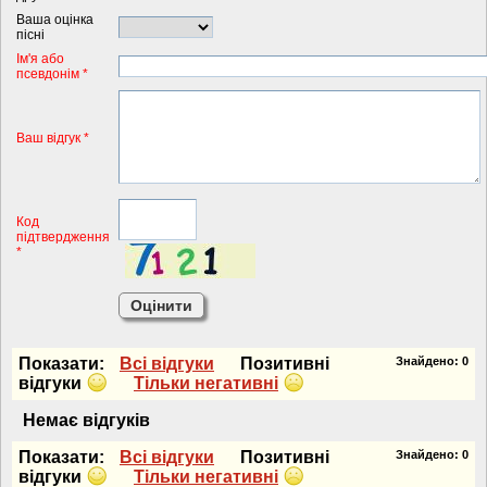
Ваша оцінка
пісні
Iм'я або
псевдонiм *
Ваш відгук *
Код
підтвердження
*
Показати:
Всi вiдгуки
Позитивнi
Знайдено:
0
вiдгуки
Тiльки негативнi
Немає вiдгукiв
Показати:
Всi вiдгуки
Позитивнi
Знайдено:
0
вiдгуки
Тiльки негативнi