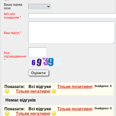
Ваша оцінка
пісні
Iм'я або
псевдонiм *
Ваш відгук *
Код
підтвердження
*
Показати:
Всi вiдгуки
Тiльки позитивнi
Знайдено:
0
Тiльки негативнi
Немає вiдгукiв
Показати:
Всi вiдгуки
Тiльки позитивнi
Знайдено:
0
Тiльки негативнi