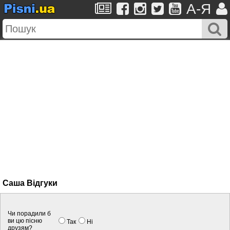
A-Я
Саша Вiдгуки
Чи порадили б
ви цю пісню
Так
Нi
друзям?