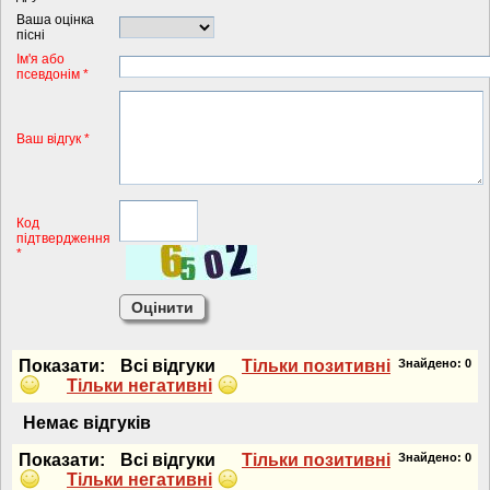
Ваша оцінка
пісні
Iм'я або
псевдонiм *
Ваш відгук *
Код
підтвердження
*
Показати:
Всi вiдгуки
Тiльки позитивнi
Знайдено:
0
Тiльки негативнi
Немає вiдгукiв
Показати:
Всi вiдгуки
Тiльки позитивнi
Знайдено:
0
Тiльки негативнi