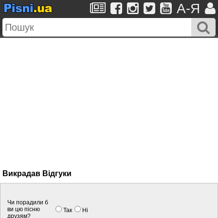
A-Я
Викрадав Вiдгуки
Чи порадили б
ви цю пісню
Так
Нi
друзям?