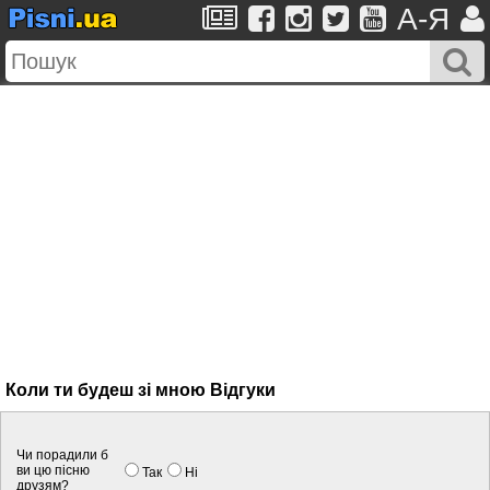
A-Я
Коли ти будеш зі мною Вiдгуки
Чи порадили б
ви цю пісню
Так
Нi
друзям?