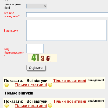
Ваша оцінка
пісні
Iм'я або
псевдонiм *
Ваш відгук *
Код
підтвердження
*
Показати:
Всi вiдгуки
Тiльки позитивнi
Знайдено:
0
Тiльки негативнi
Немає вiдгукiв
Показати:
Всi вiдгуки
Тiльки позитивнi
Знайдено:
0
Тiльки негативнi