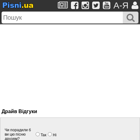
A-Я
Драйв Вiдгуки
Чи порадили б
ви цю пісню
Так
Нi
друзям?