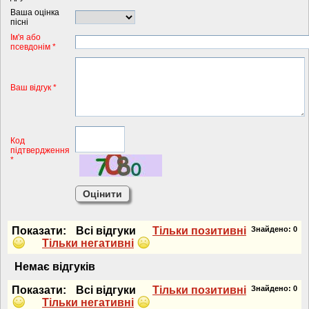
Ваша оцінка
пісні
Iм'я або
псевдонiм *
Ваш відгук *
Код
підтвердження
*
Показати:
Всi вiдгуки
Тiльки позитивнi
Знайдено:
0
Тiльки негативнi
Немає вiдгукiв
Показати:
Всi вiдгуки
Тiльки позитивнi
Знайдено:
0
Тiльки негативнi