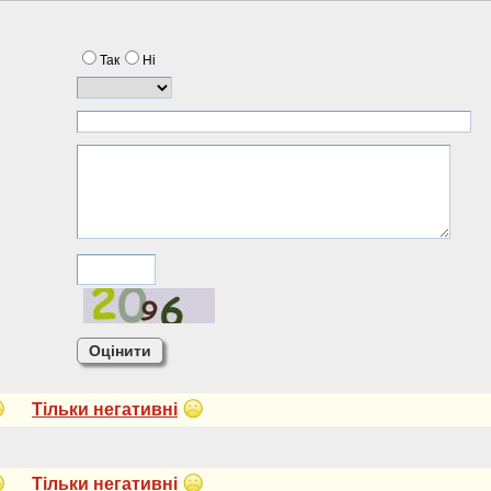
Так
Нi
Тiльки негативнi
Тiльки негативнi