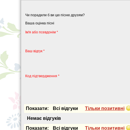
Чи порадили б ви цю пісню друзям?
Ваша оцінка пісні
Iм'я або псевдонiм *
Ваш відгук *
Код підтвердження *
Показати:
Всi вiдгуки
Тiльки позитивнi
Немає вiдгукiв
Показати:
Всi вiдгуки
Тiльки позитивнi