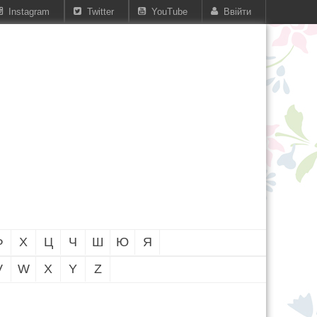
Instagram
Twitter
YouTube
Ввійти
Ф
Х
Ц
Ч
Ш
Ю
Я
V
W
X
Y
Z