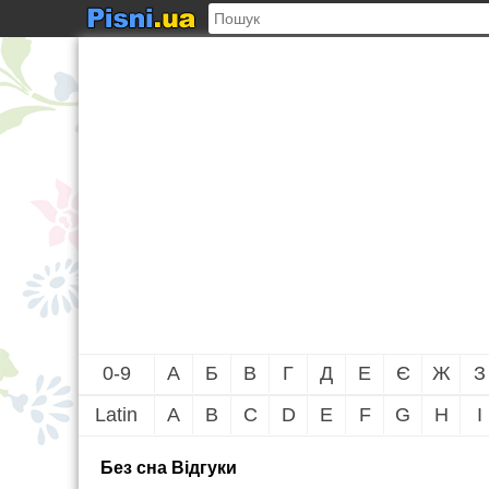
0-9
А
Б
В
Г
Д
Е
Є
Ж
З
Latin
A
B
C
D
E
F
G
H
I
Без сна Вiдгуки