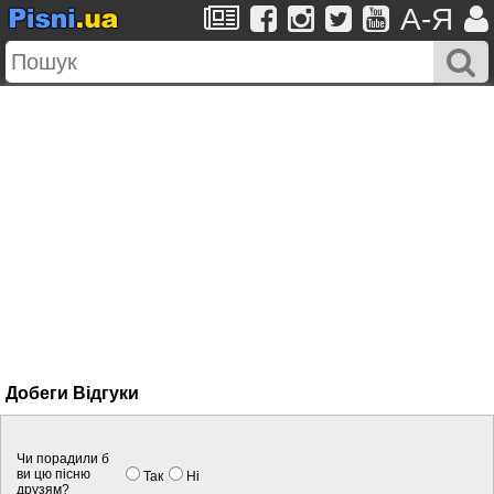
A-Я
Добеги Вiдгуки
Чи порадили б
ви цю пісню
Так
Нi
друзям?