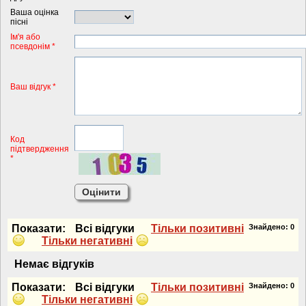
Ваша оцінка
пісні
Iм'я або
псевдонiм *
Ваш відгук *
Код
підтвердження
*
Показати:
Всi вiдгуки
Тiльки позитивнi
Знайдено:
0
Тiльки негативнi
Немає вiдгукiв
Показати:
Всi вiдгуки
Тiльки позитивнi
Знайдено:
0
Тiльки негативнi