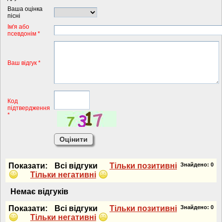
Ваша оцінка
пісні
Iм'я або
псевдонiм *
Ваш відгук *
Код
підтвердження
*
Показати:
Всi вiдгуки
Тiльки позитивнi
Знайдено:
0
Тiльки негативнi
Немає вiдгукiв
Показати:
Всi вiдгуки
Тiльки позитивнi
Знайдено:
0
Тiльки негативнi