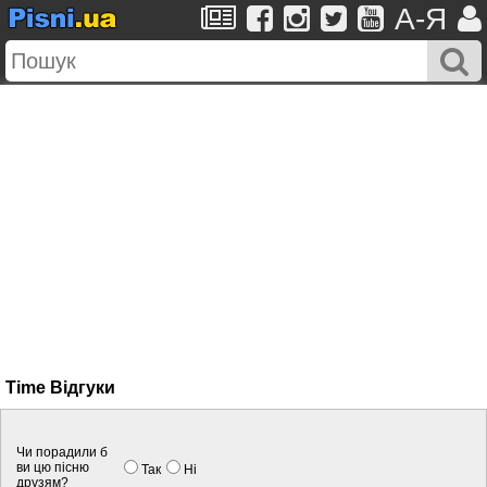
A-Я
Time Вiдгуки
Чи порадили б
ви цю пісню
Так
Нi
друзям?