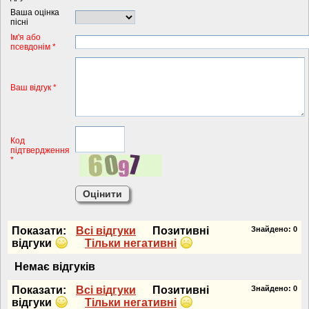
Ваша оцінка
пісні
Iм'я або
псевдонiм *
Ваш відгук *
Код
підтвердження
*
Показати:
Всi вiдгуки
Позитивнi
Знайдено:
0
вiдгуки
Тiльки негативнi
Немає вiдгукiв
Показати:
Всi вiдгуки
Позитивнi
Знайдено:
0
вiдгуки
Тiльки негативнi