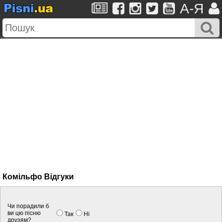
A-Я
Комільфо Вiдгуки
Чи порадили б
ви цю пісню
Так
Нi
друзям?