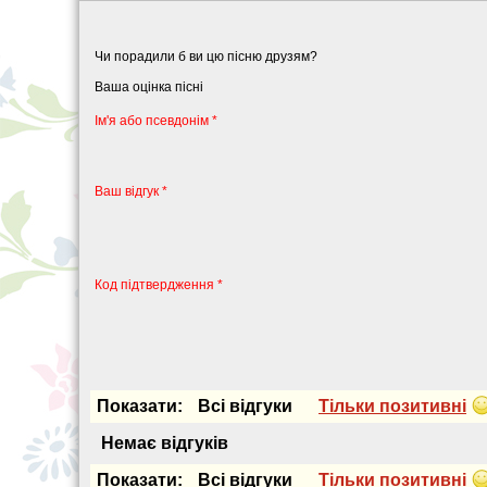
Чи порадили б ви цю пісню друзям?
Ваша оцінка пісні
Iм'я або псевдонiм *
Ваш відгук *
Код підтвердження *
Показати:
Всi вiдгуки
Тiльки позитивнi
Немає вiдгукiв
Показати:
Всi вiдгуки
Тiльки позитивнi