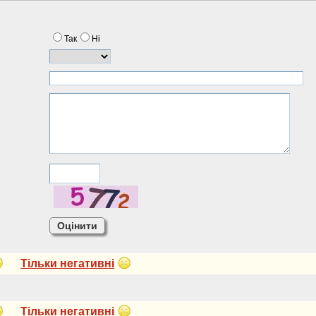
Так
Нi
Тiльки негативнi
Тiльки негативнi