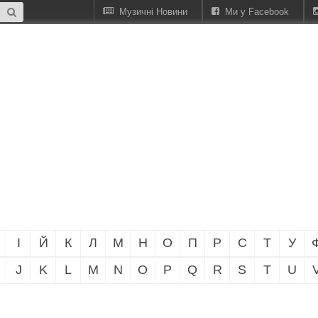
Музичні Новини
Ми у Facebook
І
Й
К
Л
М
Н
О
П
Р
С
Т
У
J
K
L
M
N
O
P
Q
R
S
T
U