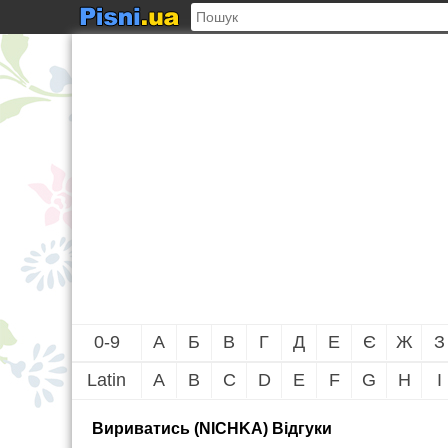
0-9
А
Б
В
Г
Д
Е
Є
Ж
З
Latin
A
B
C
D
E
F
G
H
I
Вириватись (NICHKA) Вiдгуки