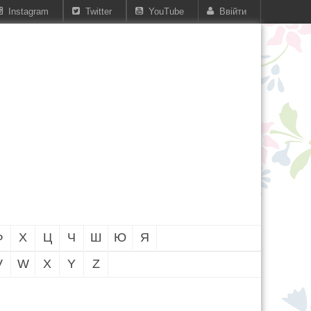
Instagram
Twitter
YouTube
Ввійти
Ф
Х
Ц
Ч
Ш
Ю
Я
V
W
X
Y
Z