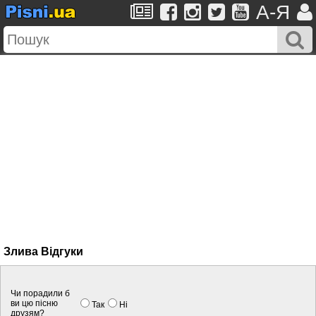
A-Я
Злива Вiдгуки
Чи порадили б
ви цю пісню
Так
Нi
друзям?