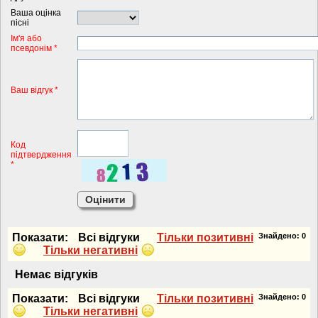
Ваша оцінка
пісні
Iм'я або
псевдонiм *
Ваш відгук *
Код
підтвердження
*
Показати:
Всi вiдгуки
Тiльки позитивнi
Знайдено:
0
Тiльки негативнi
Немає вiдгукiв
Показати:
Всi вiдгуки
Тiльки позитивнi
Знайдено:
0
Тiльки негативнi